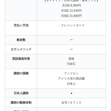
【ネイティブ・日本人講師・通常プラン】
月2回 8,360円
月3回 12,540円
月8回 31,680円
支払い方法
・クレジットカード
教材数
ー
カランメソッド
ー
英語資格対策
英検
TOEIC
講師の国籍
フィリピン
アメリカ等の英語圏
日本人
日本人講師
●
講師の勤務体制
在宅 / オフィス