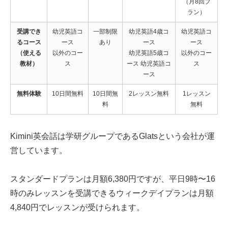
（月8回プ
ラン）
受講でき
幼児英語コ
一部制限
幼児英語4歳コ
幼児英語コ
るコース
ース
あり
ース
ース
（使える
以外のコー
幼児英語5歳コ
以外のコー
教材）
ス
ース 幼児英語コ
ス
ース
無料体験
10日間無料
10日間無
2レッスン無料
1レッスン
料
無料
Kimini英会話は学研グループであるGlatsという会社が運
営しています。
スタンダードプランは月額6,380円ですが、平日9時〜16
時のみレッスンを受講できるウィークデイプランは月額
4,840円でレッスンが受けられます。