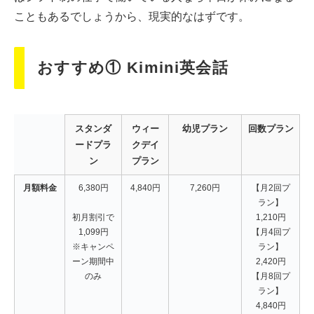
こともあるでしょうから、現実的なはずです。
おすすめ① Kimini英会話
スタンダ
ウィー
幼児プラン
回数プラン
ードプラ
クデイ
ン
プラン
月額料金
6,380円
4,840円
7,260円
【月2回プ
ラン】
初月割引で
1,210円
1,099円
【月4回プ
※キャンペ
ラン】
ーン期間中
2,420円
のみ
【月8回プ
ラン】
4,840円