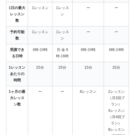
1日の最大
1レッスン
1レッス
ー
ー
レッスン
ン
数
予約可能
1レッスン
1レッス
ー
ー
数
ン
受講でき
6時-24時
月-金 9
6時-24時
6時-24時
る日時
時-16時
1レッスン
25分
25分
15分
25分
あたりの
時間
1ヶ月の最
ー
ー
8レッスン
2レッスン
大レッス
（月2回プ
ン数
ラン）
4レッスン
（月4回プ
ラン）
8レッスン