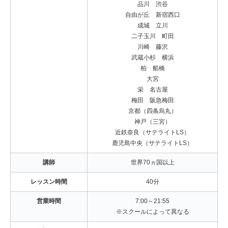
品川 渋谷
自由が丘 新宿西口
成城 立川
二子玉川 町田
川崎 藤沢
武蔵小杉 横浜
柏 船橋
大宮
栄 名古屋
梅田 阪急梅田
京都（四条烏丸）
神戸（三宮）
近鉄奈良（サテライトLS）
鹿児島中央（サテライトLS）
講師
世界70ヵ国以上
レッスン時間
40分
営業時間
7:00～21:55
※スクールによって異なる