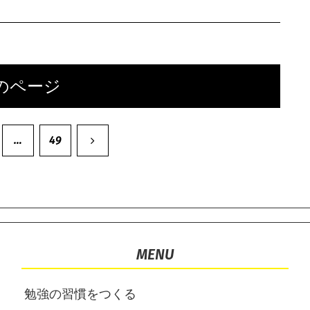
のページ
次
…
49
へ
MENU
勉強の習慣をつくる