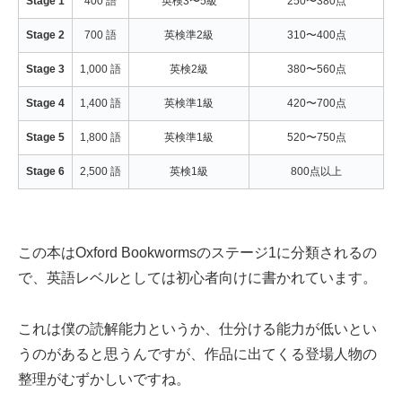
Stage 1
400 語
英検3〜5級
250〜380点
Stage 2
700 語
英検準2級
310〜400点
Stage 3
1,000 語
英検2級
380〜560点
Stage 4
1,400 語
英検準1級
420〜700点
Stage 5
1,800 語
英検準1級
520〜750点
Stage 6
2,500 語
英検1級
800点以上
この本はOxford Bookwormsのステージ1に分類されるの
で、英語レベルとしては初心者向けに書かれています。
これは僕の読解能力というか、仕分ける能力が低いとい
うのがあると思うんですが、作品に出てくる登場人物の
整理がむずかしいですね。