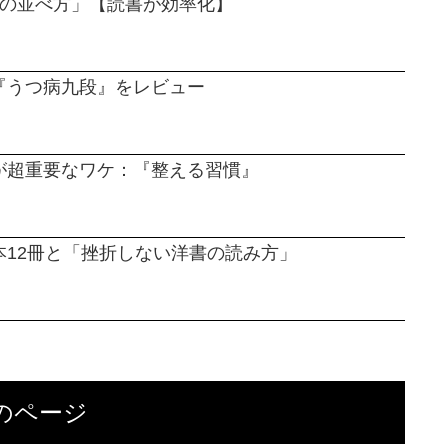
本の並べ方」【読書が効率化】
『うつ病九段』をレビュー
が超重要なワケ：『整える習慣』
12冊と「挫折しない洋書の読み方」
のページ