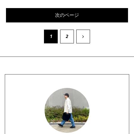
次のページ
次
1
2
へ