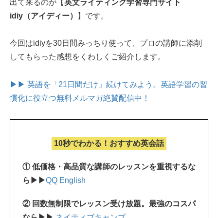
出て来るのが【
英文ライティング学習専門サイト
idiy（アイディー）
】です。
今回はidiyを30日間みっちり使って、プロの講師に添削
してもらった感想をくわしくご紹介します。
▶▶ 英語を「21日間だけ」続けてみよう。
英語学習の習
慣化に役立つ無料メルマガ絶賛配信中！
10秒でわかる！おすすめ英会話
① 低価格・高品質な講師のレッスンを重視するな
ら▶▶
QQ English
② 回数無制限でレッスン受け放題。最強のコスパ
なら▶▶
ネイティブキャンプ