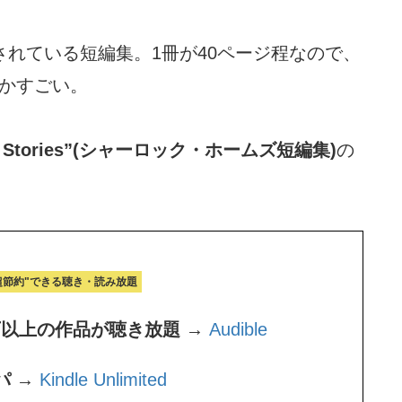
されている短編集。1冊が40ページ程なので、
かすごい。
hort Stories”(シャーロック・ホームズ短編集)
の
超節約"できる聴き・読み放題
万以上の作品が聴き放題 →
Audible
パ →
Kindle Unlimited