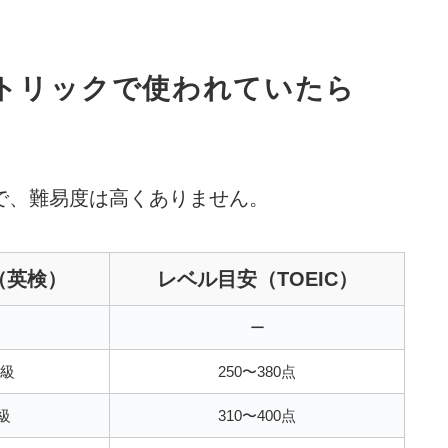
トリックで使われていたら
2なので、難易度は高くありません。
（英検）
レベル目安（TOEIC）
ー
5級
250〜380点
級
310〜400点