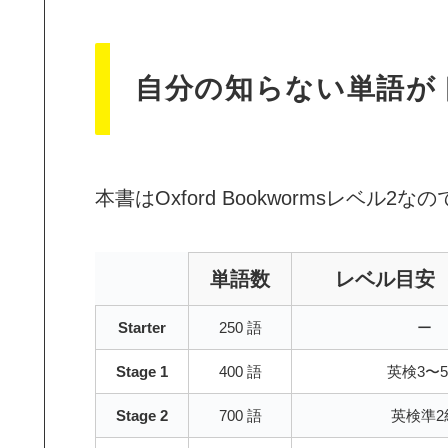
自分の知らない単語が
本書はOxford Bookwormsレベル
単語数
レベル目安
Starter
250 語
ー
Stage 1
400 語
英検3〜
Stage 2
700 語
英検準2