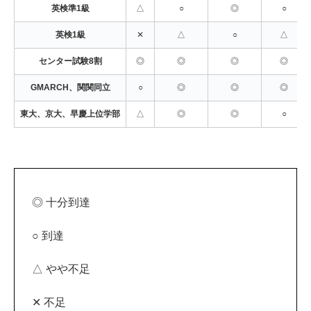
英検準1級
△
○
◎
○
英検1級
✕
△
○
△
センター試験8割
◎
◎
◎
◎
GMARCH、関関同立
○
◎
◎
◎
東大、京大、早慶上位学部
△
◎
◎
○
◎ 十分到達
○ 到達
△ やや不足
✕ 不足