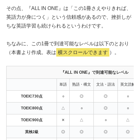
その点、『ALL IN ONE』は「この1冊さえやりきれば、
英語力が身につく」という信頼感があるので、挫折しが
ちな英語学習も続けられるというわけです。
ちなみに、この1冊で到達可能なレベルは以下のとおり
（本書より作成。表は
横スクロールできます
）。
『ALL IN ONE』で到達可能なレベル
単語
熟語・構文
文法・語法
英文読解
TOEIC730点
○
◎
◎
○
TOEIC800点
△
○
◎
○
TOEIC900点
✕
△
○
△
英検2級
◎
◎
◎
◎