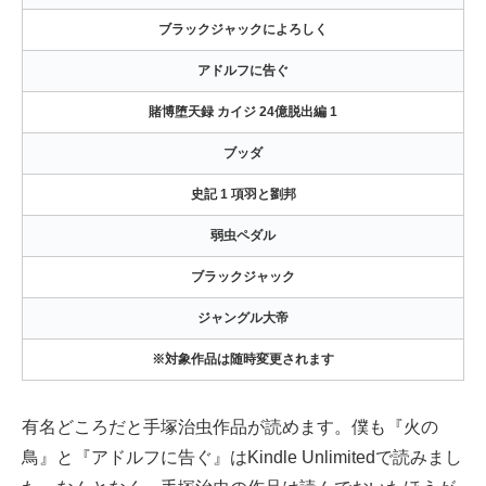
ブラックジャックによろしく
アドルフに告ぐ
賭博堕天録 カイジ 24億脱出編 1
ブッダ
史記 1 項羽と劉邦
弱虫ペダル
ブラックジャック
ジャングル大帝
※対象作品は随時変更されます
有名どころだと手塚治虫作品が読めます。僕も『火の
鳥』と『アドルフに告ぐ』はKindle Unlimitedで読みまし