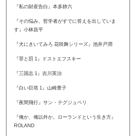
『私の財産告白』本多静六
『その悩み、哲学者がすでに答えを出していま
す』小林昌平
『犬にきいてみろ 花咲舞シリーズ』池井戸潤
『罪と罰 1』ドストエフスキー
『三国志 1』吉川英治
『白い巨塔 1』山崎豊子
『夜間飛行』サン・テグジュペリ
『俺か、俺以外か。ローランドという生き方』
ROLAND