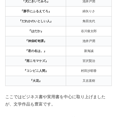
『犬にきいてみろ』
池井戸潤
『勝手にふるえてろ』
綿矢りさ
『だれかのいとしい人』
角田光代
『はだか』
谷川俊太郎
『神保町奇譚』
池井戸潤
『君の名は。』
新海誠
『雨ニモマケズ』
宮沢賢治
『コンビニ人間』
村田沙耶香
『火花』
又吉直樹
ここではビジネス書や実用書を中心に取り上げました
が、文学作品も豊富です。