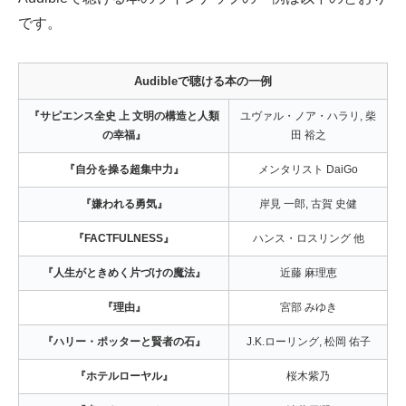
です。
Audibleで聴ける本の一例
『サピエンス全史 上 文明の構造と人類
ユヴァル・ノア・ハラリ, 柴
の幸福』
田 裕之
『自分を操る超集中力』
メンタリスト DaiGo
『嫌われる勇気』
岸見 一郎, 古賀 史健
『FACTFULNESS』
ハンス・ロスリング 他
『人生がときめく片づけの魔法』
近藤 麻理恵
『理由』
宮部 みゆき
『ハリー・ポッターと賢者の石』
J.K.ローリング, 松岡 佑子
『ホテルローヤル』
桜木紫乃