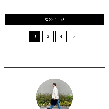
次のページ
次
1
2
4
へ