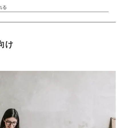
れる
向け