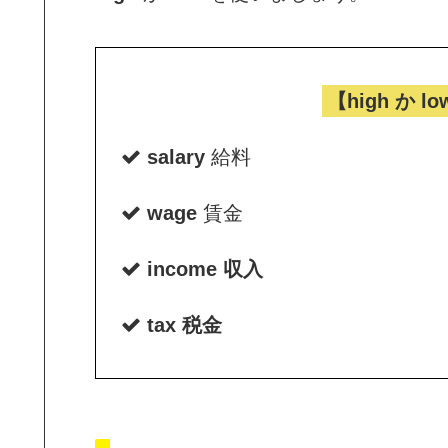
【high か 
salary
給料
wage
賃金
income 収入
tax 税金