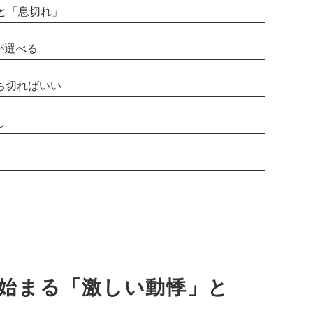
と「息切れ」
が選べる
ち切ればいい
し
ら始まる「激しい動悸」と