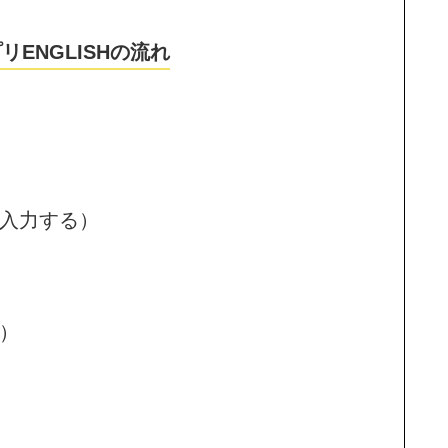
リENGLISHの流れ
て入力する）
）