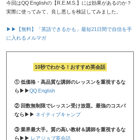
今回はQQ Englishの【R.E.M.S.】には効果があるのか？
実際に使ってみて、良し悪しを検証してみました。
▶▶【無料】「英語できるかも」最短21日間で自信を手
に入れるメルマガ
10秒でわかる！おすすめ英会話
① 低価格・高品質な講師のレッスンを重視するな
ら▶▶
QQ English
② 回数無制限でレッスン受け放題。最強のコスパ
なら▶▶
ネイティブキャンプ
③ 業界最大手。質の高い教材＆講師を重視するな
ら▶▶
レアジョブ英会話