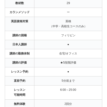
教材数
29
カランメソッド
ー
英語資格対策
英検
（中学・高校生コースのみ）
講師の国籍
フィリピン
日本人講師
●
講師の勤務体制
在宅/オフィス
講師の評価
★5段階評価
レッスン予約
●
直前予約
5分前まで
レッスン
6:00～25:00
可能時間
無料体験
2回分