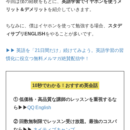
今回は僕の経験をもとに、
英語学習でイヤホンを使うメ
リット＆デメリット
を紹介していきます。
ちなみに、僕はイヤホンを使って勉強する場合、
スタデ
ィサプリENGLISH
をやることが多いです。
▶▶ 英語を「21日間だけ」続けてみよう。
英語学習の習
慣化に役立つ無料メルマガ絶賛配信中！
10秒でわかる！おすすめ英会話
① 低価格・高品質な講師のレッスンを重視するな
ら▶▶
QQ English
② 回数無制限でレッスン受け放題。最強のコスパ
なら▶▶
ネイティブキャンプ