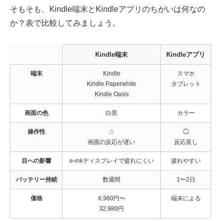
そもそも、Kindle端末とKindleアプリのちがいは何なの
か？表で比較してみましょう。
Kindle端末
Kindleアプリ
端末
Kindle
スマホ
Kindle Paperwhite
タブレット
Kindle Oasis
画面の色
白黒
カラー
操作性
△
◯
画面の反応が遅い
反応良し
目への影響
e-inkディスプレイで疲れにくい
疲れやすい
バッテリー持続
数週間
1〜2日
価格
6,980円〜
端末による
32,980円