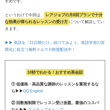
すめです。
というわけで今回は、
レアジョブの月8回プランで十分
な効果が得られるレッスンの受け方
について解説してい
きます。
▶▶ 英語を「21日間だけ」続けてみよう。
英語学習の習
慣化に役立つ無料メルマガ絶賛配信中！
10秒でわかる！おすすめ英会話
① 低価格・高品質な講師のレッスンを重視するな
ら▶▶
QQ English
② 回数無制限でレッスン受け放題。最強のコスパ
なら▶▶
ネイティブキャンプ