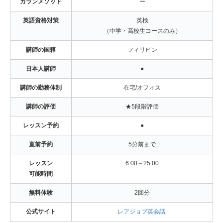
カランメソッド
ー
英語資格対策
英検
（中学・高校生コースのみ）
講師の国籍
フィリピン
日本人講師
●
講師の勤務体制
在宅/オフィス
講師の評価
★5段階評価
レッスン予約
●
直前予約
5分前まで
レッスン
6:00～25:00
可能時間
無料体験
2回分
公式サイト
レアジョブ英会話