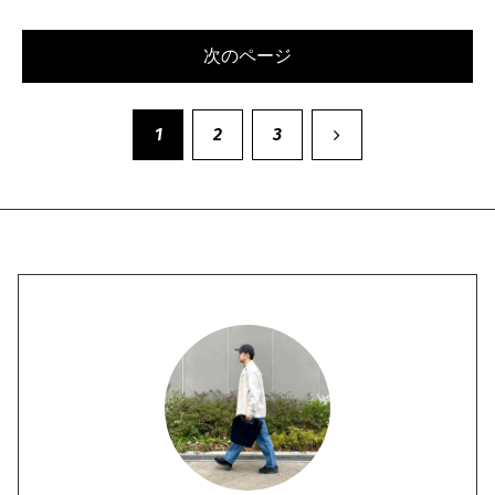
次のページ
次
1
2
3
へ