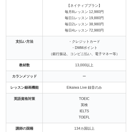
【ネイティブプラン】
毎月8レッスン 12,980円
毎日1レッスン 19,880円
毎日2レッスン 38,980円
毎日4レッスン 72,980円
支払い方法
・クレジットカード
・DMMポイント
（銀行振込、コンビニ払い、電子マネー等）
教材数
13,000以上
カランメソッド
ー
レッスン録画機能
Eikaiwa Live 録音のみ
英語資格対策
TOEIC
英検
IELTS
TOEFL
講師の国籍
134カ国以上