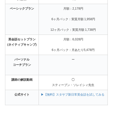
ベーシックプラン
月額：2,178円
6ヶ月パック：実質月額 1,958円
12ヶ月パック：実質月額 1,738円
英会話セットプラン
月額：6,028円
(ネイティブキャンプ)
6ヶ月パック：月あたり5,478円
パーソナル
ー
コーチプラン
講師の解説動画
◯
スティーブン・ソレイシィ先生
公式サイト
▶【無料】スタサプ新日常英会話を試してみる
▶