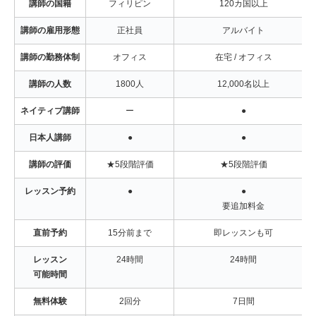
講師の国籍
フィリピン
120カ国以上
講師の雇用形態
正社員
アルバイト
講師の勤務体制
オフィス
在宅 / オフィス
講師の人数
1800人
12,000名以上
ネイティブ講師
ー
●
日本人講師
●
●
講師の評価
★5段階評価
★5段階評価
レッスン予約
●
●
要追加料金
直前予約
15分前まで
即レッスンも可
レッスン
24時間
24時間
可能時間
無料体験
2回分
7日間