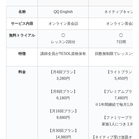
名称
QQ English
ネイティブキャンプ
サービス内容
オンライン英会話
オンライン英会話
無料トライアル
◯
◯
レッスン2回分
7日間
特徴
講師全員がTESOL資格保有
回数無制限でレッスン受
料金
【月4回プラン】
【ライトプラン】
3,280円
5,450円
【月8回プラン】
【プレミアムプラン
6,180円
7,480円
※1年間継続で毎月1,000円
【月16回プラン】
9,680円
【ファミリープラン
家族1人につき 1,980
【月30回プラン】
14,980円
【ネイティブ受け放題オプ