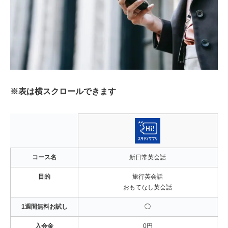
※表は横スクロールできます
コース名
新日常英会話
目的
旅行英会話
おもてなし英会話
1週間無料お試し
◯
入会金
0円