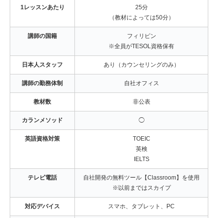
1レッスンあたり
25分
（教材によっては50分）
講師の国籍
フィリピン
※全員がTESOL資格保有
日本人スタッフ
あり（カウンセリングのみ）
講師の勤務体制
自社オフィス
教材数
非公表
カランメソッド
◯
英語資格対策
TOEIC
英検
IELTS
テレビ電話
自社開発の無料ツール【Classroom】を使用
※以前まではスカイプ
対応デバイス
スマホ、タブレット、PC